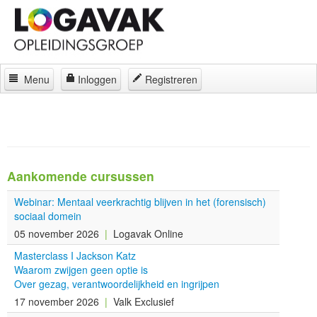
Menu
Inloggen
Registreren
Home
Docenten
Curatorium
Aankomende cursussen
Regelingen
Webinar: Mentaal veerkrachtig blijven in het (forensisch)
sociaal domein
Locaties
05 november 2026
|
Logavak Online
Contact
Masterclass I Jackson Katz
Waarom zwijgen geen optie is
Over
Over gezag, verantwoordelijkheid en ingrijpen
17 november 2026
|
Valk Exclusief