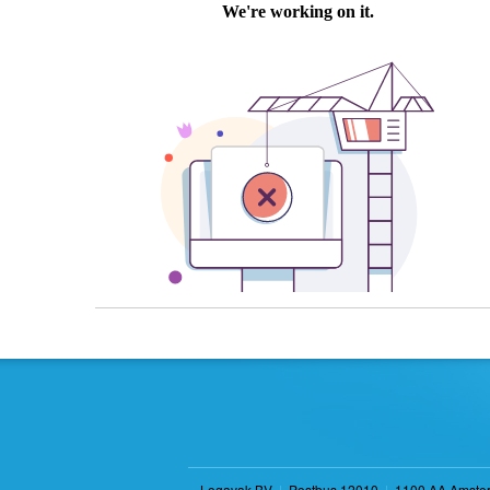
Logavak BV
|
Postbus 12010
|
1100 AA Amste