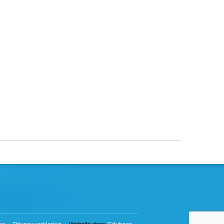
en
|
Privacy verklaring
|
Website door
Edubase