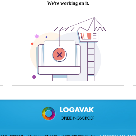
rdam-Zuidoost
|
Tel: 020 622 77 95
|
Fax: 020 330 80 40
|
Algemene Voorwaard