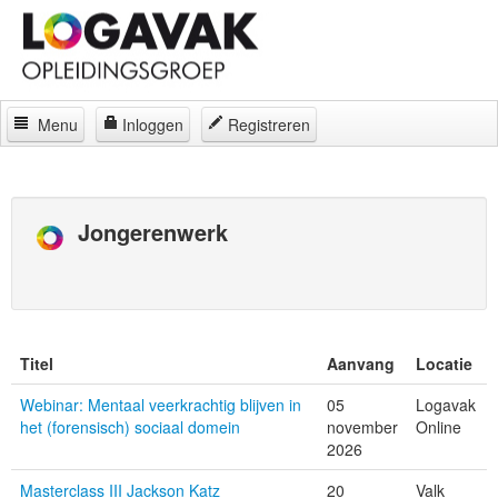
Menu
Inloggen
Registreren
Home
Docenten
Jongerenwerk
Curatorium
Regelingen
Locaties
Titel
Aanvang
Locatie
Contact
Webinar: Mentaal veerkrachtig blijven in
05
Logavak
het (forensisch) sociaal domein
november
Online
Over
2026
Masterclass III Jackson Katz
20
Valk