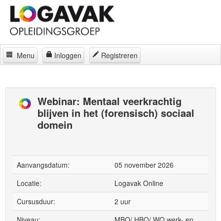
Menu
Inloggen
Registreren
Home
Docenten
Webinar: Mentaal veerkrachtig
blijven in het (forensisch) sociaal
Curatorium
domein
Regelingen
Locaties
Aanvangsdatum:
05 november 2026
Contact
Locatie:
Logavak Online
Over
Cursusduur:
2 uur
Niveau:
MBO/ HBO/ WO werk- en