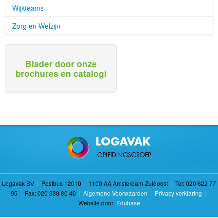
Wijkteams
Zorg en Welzijn
Blader door onze
brochures en catalogi
Logavak BV
|
Postbus 12010
|
1100 AA Amsterdam-Zuidoost
|
Tel: 020 622 77
95
|
Fax: 020 330 80 40
|
Algemene Voorwaarden
|
Privacy verklaring
|
Website door
Edubase