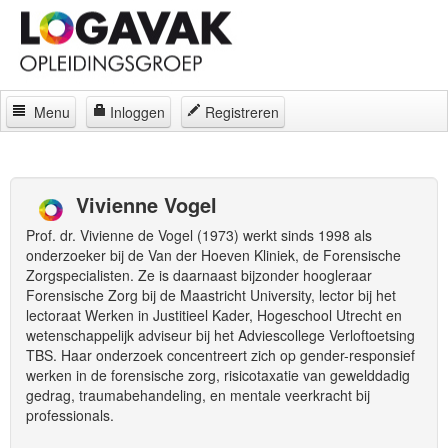
Menu
Inloggen
Registreren
Home
Docenten
Vivienne Vogel
Curatorium
Prof. dr. Vivienne de Vogel (1973) werkt sinds 1998 als
onderzoeker bij de Van der Hoeven Kliniek, de Forensische
Regelingen
Zorgspecialisten. Ze is daarnaast bijzonder hoogleraar
Forensische Zorg bij de Maastricht University, lector bij het
Locaties
lectoraat Werken in Justitieel Kader, Hogeschool Utrecht en
wetenschappelijk adviseur bij het Adviescollege Verloftoetsing
Contact
TBS. Haar onderzoek concentreert zich op gender-responsief
werken in de forensische zorg, risicotaxatie van gewelddadig
Over
gedrag, traumabehandeling, en mentale veerkracht bij
professionals.