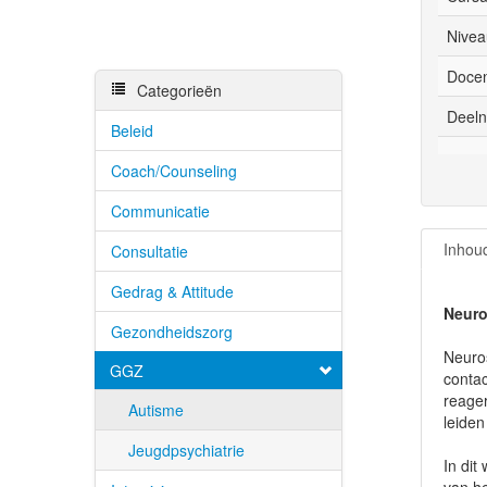
Nivea
Docen
Categorieën
Deeln
Beleid
Coach/Counseling
Communicatie
Inhou
Consultatie
Gedrag & Attitude
Neuro
Gezondheidszorg
Neuros
GGZ
contac
reager
Autisme
leiden
Jeugdpsychiatrie
In dit