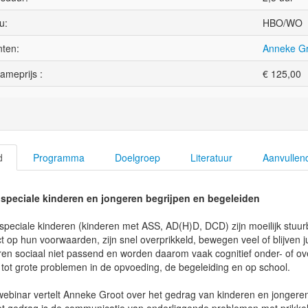
u:
HBO/WO
ten:
Anneke G
ameprijs :
€
125,00
d
Programma
Doelgroep
Literatuur
Aanvullen
speciale kinderen en jongeren begrijpen en begeleiden
peciale kinderen (kinderen met ASS, AD(H)D, DCD) zijn moeilijk stuu
t op hun voorwaarden, zijn snel overprikkeld, bewegen veel of blijven j
en sociaal niet passend en worden daarom vaak cognitief onder- of ov
 tot grote problemen in de opvoeding, de begeleiding en op school.
 webinar vertelt Anneke Groot over het gedrag van kinderen en jongere