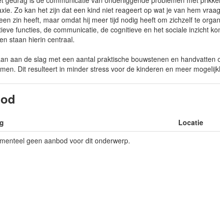
et gedrag is de communicatie van onderliggende problemen met prikke
xie. Zo kan het zijn dat een kind niet reageert op wat je van hem vraagt,
geen zin heeft, maar omdat hij meer tijd nodig heeft om zichzelf te org
ieve functies, de communicatie, de cognitieve en het sociale inzicht 
en staan hierin centraal.
an aan de slag met een aantal praktische bouwstenen en handvatten 
men. Dit resulteert in minder stress voor de kinderen en meer mogeli
bod
g
Locatie
omenteel geen aanbod voor dit onderwerp.