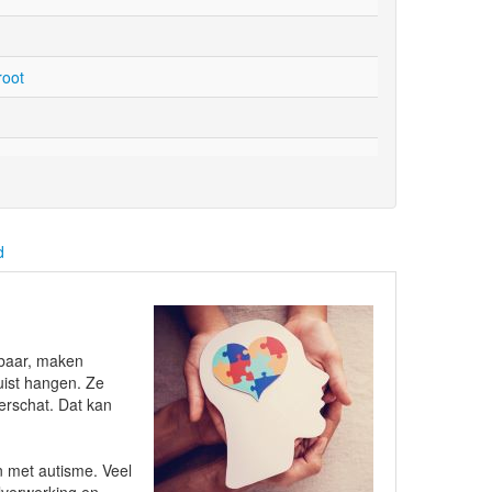
root
d
rbaar, maken
uist hangen. Ze
erschat. Dat kan
n met autisme. Veel