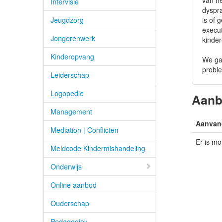
van h
Intervisie
dyspra
Jeugdzorg
is of 
execut
Jongerenwerk
kinder
Kinderopvang
We ga
proble
Leiderschap
Logopedie
Aan
Management
Aanvan
Mediation | Conflicten
Er is m
Meldcode Kindermishandeling
Onderwijs
Online aanbod
Ouderschap
Pedagogiek