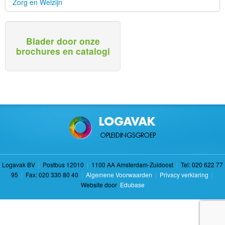
Zorg en Welzijn
Blader door onze
brochures en catalogi
Logavak BV
|
Postbus 12010
|
1100 AA Amsterdam-Zuidoost
|
Tel: 020 622 77
95
|
Fax: 020 330 80 40
|
Algemene Voorwaarden
|
Privacy verklaring
|
Website door
Edubase