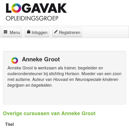
Menu
Inloggen
Registreren
Home
Docenten
Anneke Groot
Curatorium
Anneke Groot is werkzaam als trainer, begeleider en
ouderondersteuner bij stichting Horison. Moeder van een zoon
Regelingen
met autisme. Auteur van
Houvast
en
Neurospeciale kinderen
begrijpen en begeleiden
.
Locaties
Contact
Over
Overige cursussen van Anneke Groot
Titel