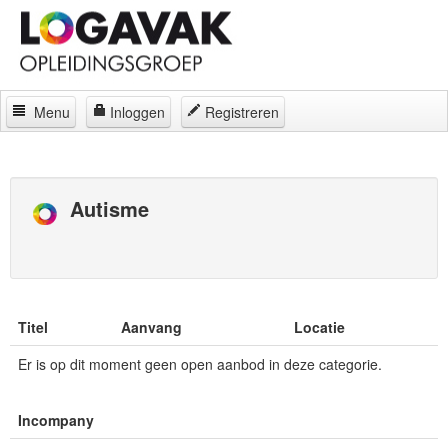
Menu
Inloggen
Registreren
Home
Docenten
Autisme
Curatorium
Regelingen
Locaties
Titel
Aanvang
Locatie
Contact
Er is op dit moment geen open aanbod in deze categorie.
Over
Incompany