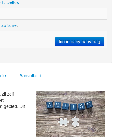
e F. Delfos
 autisme
.
Incompany aanvraag
atie
Aanvullend
ij zelf
et
f gebied. Dit