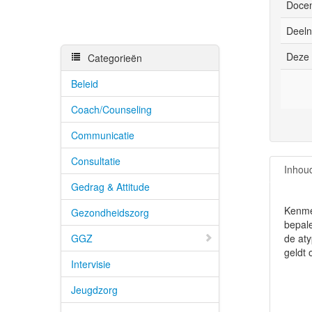
Docen
Deeln
Deze 
Categorieën
Beleid
Coach/Counseling
Communicatie
Consultatie
Inhou
Gedrag & Attitude
Kenmer
Gezondheidszorg
bepal
GGZ
de aty
geldt 
Intervisie
Jeugdzorg