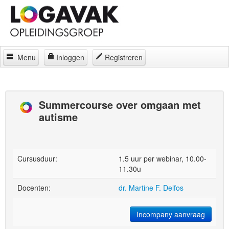
Menu
Inloggen
Registreren
Home
Docenten
Summercourse over omgaan met
autisme
Curatorium
Regelingen
Locaties
Cursusduur:
1.5 uur per webinar, 10.00-
11.30u
Contact
Docenten:
dr. Martine F. Delfos
Over
Incompany aanvraag