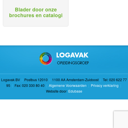
Blader door onze
brochures en catalogi
Logavak BV
|
Postbus 12010
|
1100 AA Amsterdam-Zuidoost
|
Tel: 020 622 77
95
|
Fax: 020 330 80 40
|
Algemene Voorwaarden
|
Privacy verklaring
|
Website door
Edubase