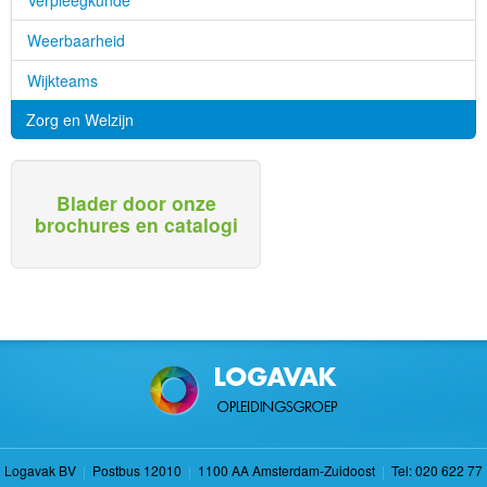
Verpleegkunde
Weerbaarheid
Wijkteams
Zorg en Welzijn
Blader door onze
brochures en catalogi
Logavak BV
|
Postbus 12010
|
1100 AA Amsterdam-Zuidoost
|
Tel: 020 622 77