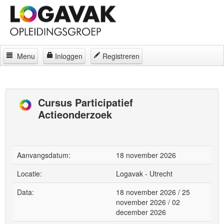
Menu
Inloggen
Registreren
Home
Docenten
Cursus Participatief
Actieonderzoek
Curatorium
Regelingen
Locaties
Aanvangsdatum:
18 november 2026
Contact
Locatie:
Logavak - Utrecht
Data:
18 november 2026 / 25
Over
november 2026 / 02
december 2026