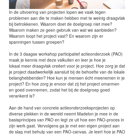
In de uitvoering van projecten lopen we vaak tegen
problemen aan die te maken hebben met te weinig draagvlak
bij betrokkenen. Waarom doet de doelgroep niet mee?
Waarom maken ze geen gebruik van wat we aanbieden?
Waarom loopt het project vast? En waarom zijn er
spanningen tussen groepen?
In de 3 daagse workshop participatief actieonderzoek (PAO)
maak je kennis met deze valkuilen en leer je hoe je
lokaal meer draagvlak creëert voor je project. Hoe zorg je dat
je project daadwerkelijk aansluit bij de behoefte van de lokale
belanghebbenden? Hoe kun je mensen écht meenemen in je
project? En hoe zorg je ervoor dat zij het project omarmen
en goed overnemen, zodat het bij de doelgroep goed
verankerd is?
Aan de hand van concrete actieonderzoeksprojecten op
diverse plekken in de wereld neemt Madelon je mee in de
basisprincipes van PAO en legt ze uit hoe een PAO-proces in
zijn werk gaat. Vervolgens ga je met een eigen project aan
de slag met behulp van een PAO-canvas. Je leert hoe je PAO