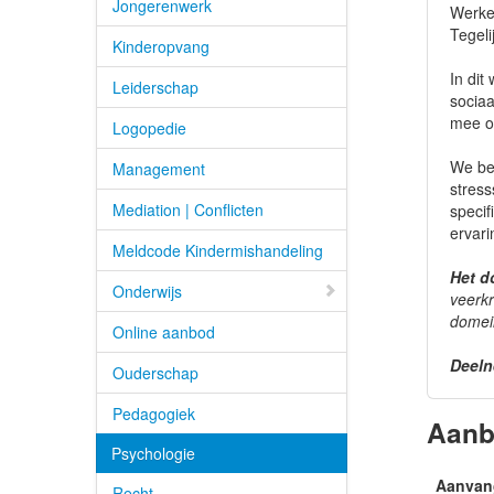
Jongerenwerk
Werken
Tegeli
Kinderopvang
In dit
Leiderschap
sociaa
mee o
Logopedie
We bes
Management
stress
Mediation | Conflicten
specif
ervari
Meldcode Kindermishandeling
Het d
Onderwijs
veerkr
domei
Online aanbod
Deeln
Ouderschap
Pedagogiek
Aan
Psychologie
Aanvan
Recht