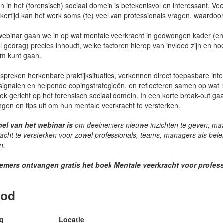
 in het (forensisch) sociaal domein is betekenisvol en interessant. Vee
jkertijd kan het werk soms (te) veel van professionals vragen, waardo
 webinar gaan we in op wat mentale veerkracht in gedwongen kader (en/o
l gedrag) precies inhoudt, welke factoren hierop van invloed zijn en ho
m kunt gaan.
preken herkenbare praktijksituaties, verkennen direct toepasbare inte
signalen en helpende copingstrategieën, en reflecteren samen op wat no
iek gericht op het forensisch sociaal domein. In een korte break-out g
ngen en tips uit om hun mentale veerkracht te versterken.
oel van het webinar is
om deelnemers nieuwe inzichten te geven, maa
acht te versterken voor zowel professionals, teams, managers als bel
n.
emers ontvangen gratis het boek
Mentale veerkracht voor profess
bod
g
Locatie