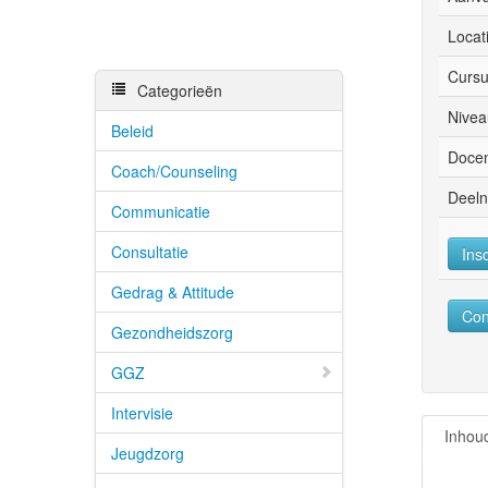
Locat
Cursu
Categorieën
Nivea
Beleid
Docen
Coach/Counseling
Deeln
Communicatie
Consultatie
Ins
Gedrag & Attitude
Con
Gezondheidszorg
GGZ
Intervisie
Inhou
Jeugdzorg