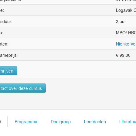
ie:
Logavak O
sduur:
2 uur
u:
MBO/ HBO
ten:
Nienke Ve
ameprijs:
€
99,00
chrijven
tact over deze cursus
d
Programma
Doelgroep
Leerdoelen
Literatuu