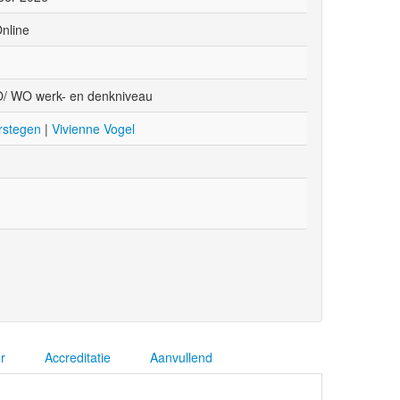
nline
/ WO werk- en denkniveau
rstegen
|
Vivienne Vogel
r
Accreditatie
Aanvullend