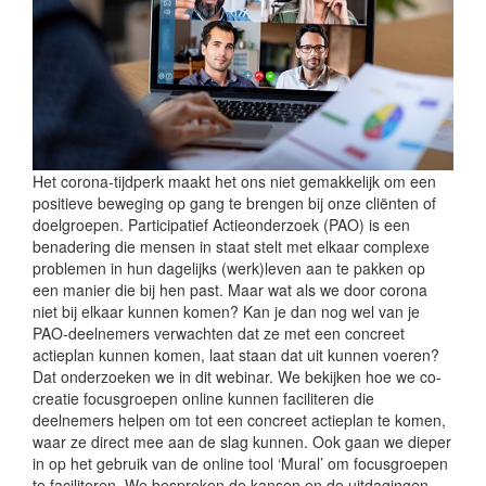
Het corona-tijdperk maakt het ons niet gemakkelijk om een
positieve beweging op gang te brengen bij onze cliënten of
doelgroepen. Participatief Actieonderzoek (PAO) is een
benadering die mensen in staat stelt met elkaar complexe
problemen in hun dagelijks (werk)leven aan te pakken op
een manier die bij hen past. Maar wat als we door corona
niet bij elkaar kunnen komen? Kan je dan nog wel van je
PAO-deelnemers verwachten dat ze met een concreet
actieplan kunnen komen, laat staan dat uit kunnen voeren?
Dat onderzoeken we in dit webinar. We bekijken hoe we co-
creatie focusgroepen online kunnen faciliteren die
deelnemers helpen om tot een concreet actieplan te komen,
waar ze direct mee aan de slag kunnen. Ook gaan we dieper
in op het gebruik van de online tool ‘Mural’ om focusgroepen
te faciliteren. We bespreken de kansen en de uitdagingen,