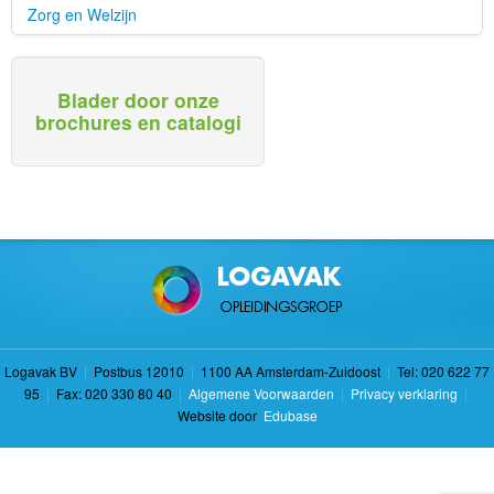
Zorg en Welzijn
Blader door onze
brochures en catalogi
Logavak BV
|
Postbus 12010
|
1100 AA Amsterdam-Zuidoost
|
Tel: 020 622 77
95
|
Fax: 020 330 80 40
|
Algemene Voorwaarden
|
Privacy verklaring
|
Website door
Edubase