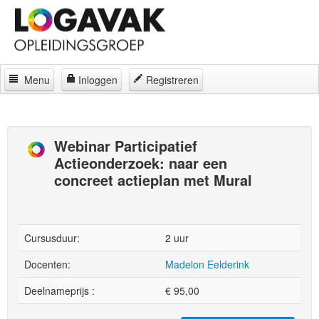
Menu
Inloggen
Registreren
Home
Docenten
Webinar Participatief
Actieonderzoek: naar een
Curatorium
concreet actieplan met Mural
Regelingen
Locaties
Cursusduur:
2 uur
Contact
Docenten:
Madelon Eelderink
Over
Deelnameprijs :
€
95,00