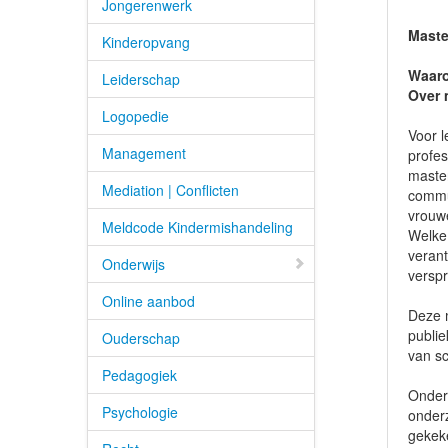
Jongerenwerk
Master
Kinderopvang
Waaro
Leiderschap
Over 
Logopedie
Voor l
Management
profes
master
Mediation | Conflicten
commun
vrouwe
Meldcode Kindermishandeling
Welke
veran
Onderwijs
verspr
Online aanbod
Deze m
publie
Ouderschap
van s
Pedagogiek
Onder 
Psychologie
onder
gekeke