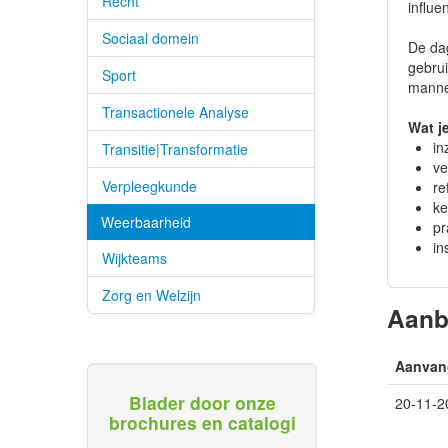
Recht
influe
Sociaal domein
De dag
gebrui
Sport
mannel
Transactionele Analyse
Wat j
in
Transitie|Transformatie
ve
Verpleegkunde
re
ke
Weerbaarheid
pr
in
Wijkteams
Zorg en Welzijn
Aan
Aanvan
Blader door onze
20-11-2
brochures en catalogi