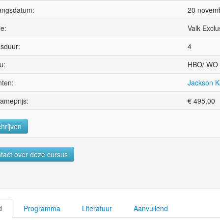
angsdatum:
20 novem
ie:
Valk Excl
sduur:
4
u:
HBO/ WO
ten:
Jackson K
ameprijs:
€
495,00
chrijven
tact over deze cursus
d
Programma
Literatuur
Aanvullend