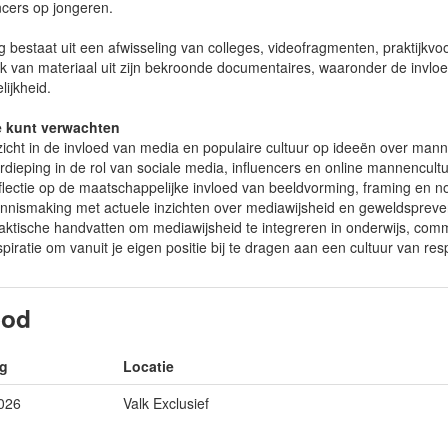
ncers op jongeren.
 bestaat uit een afwisseling van colleges, videofragmenten, praktijkvoo
k van materiaal uit zijn bekroonde documentaires, waaronder de invlo
ijkheid.
e kunt verwachten
zicht in de invloed van media en populaire cultuur op ideeën over mann
rdieping in de rol van sociale media, influencers en online mannencult
flectie op de maatschappelijke invloed van beeldvorming, framing en no
nnismaking met actuele inzichten over mediawijsheid en geweldspreve
aktische handvatten om mediawijsheid te integreren in onderwijs, com
spiratie om vanuit je eigen positie bij te dragen aan een cultuur van re
bod
g
Locatie
026
Valk Exclusief