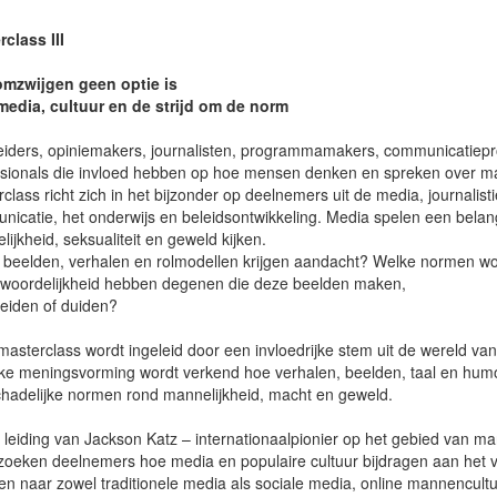
class III
mzwijgen geen optie is
media, cultuur en de strijd om de norm
eiders, opiniemakers, journalisten, programmamakers, communicatiepr
sionals die invloed hebben op hoe mensen denken en spreken over man
class richt zich in het bijzonder op deelnemers uit de media, journalistie
icatie, het onderwijs en beleidsontwikkeling. Media spelen een belang
lijkheid, seksualiteit en geweld kijken.
 beelden, verhalen en rolmodellen krijgen aandacht? Welke normen w
twoordelijkheid hebben degenen die deze beelden maken,
eiden of duiden?
asterclass wordt ingeleid door een invloedrijke stem uit de wereld van b
ke meningsvorming wordt verkend hoe verhalen, beelden, taal en humor
chadelijke normen rond mannelijkheid, macht en geweld.
leiding van Jackson Katz – internationaalpionier op het gebied van ma
zoeken deelnemers hoe media en populaire cultuur bijdragen aan het 
n naar zowel traditionele media als sociale media, online mannencult