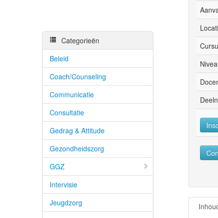
Aanv
Locat
Categorieën
Cursu
Beleid
Nivea
Coach/Counseling
Docen
Communicatie
Deeln
Consultatie
Ins
Gedrag & Attitude
Gezondheidszorg
Con
GGZ
Intervisie
Jeugdzorg
Inhou