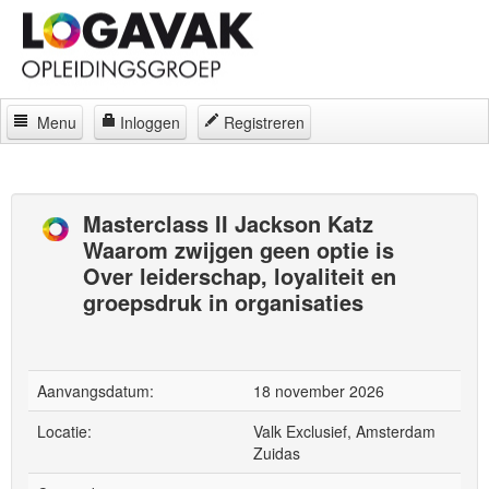
Menu
Inloggen
Registreren
Home
Docenten
Masterclass II Jackson Katz
Waarom zwijgen geen optie is
Curatorium
Over leiderschap, loyaliteit en
Regelingen
groepsdruk in organisaties
Locaties
Contact
Aanvangsdatum:
18 november 2026
Over
Locatie:
Valk Exclusief, Amsterdam
Zuidas