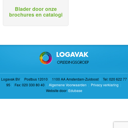
Blader door onze
brochures en catalogi
Logavak BV
|
Postbus 12010
|
1100 AA Amsterdam-Zuidoost
|
Tel: 020 622 77
95
|
Fax: 020 330 80 40
|
Algemene Voorwaarden
|
Privacy verklaring
|
Website door
Edubase