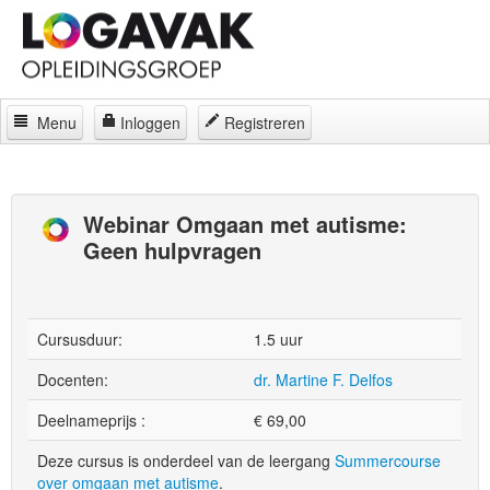
Menu
Inloggen
Registreren
Home
Docenten
Webinar Omgaan met autisme:
Geen hulpvragen
Curatorium
Regelingen
Locaties
Cursusduur:
1.5 uur
Contact
Docenten:
dr. Martine F. Delfos
Deelnameprijs :
€
69,00
Over
Deze cursus is onderdeel van de leergang
Summercourse
over omgaan met autisme
.