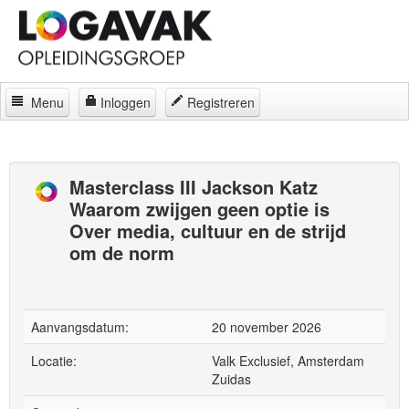
Menu
Inloggen
Registreren
Home
Docenten
Masterclass III Jackson Katz
Waarom zwijgen geen optie is
Curatorium
Over media, cultuur en de strijd
Regelingen
om de norm
Locaties
Contact
Aanvangsdatum:
20 november 2026
Over
Locatie:
Valk Exclusief, Amsterdam
Zuidas