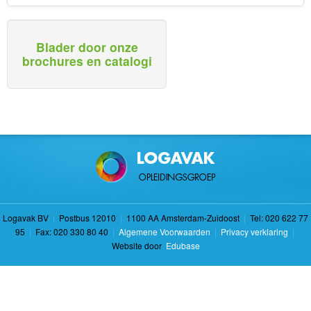
Blader door onze
brochures en catalogi
Logavak BV
|
Postbus 12010
|
1100 AA Amsterdam-Zuidoost
|
Tel: 020 622 77
95
|
Fax: 020 330 80 40
|
Algemene Voorwaarden
|
Privacy verklaring
|
Website door
Edubase