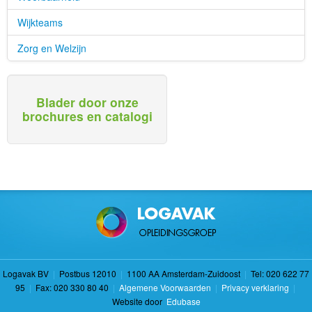
Wijkteams
Zorg en Welzijn
Blader door onze
brochures en catalogi
Logavak BV
|
Postbus 12010
|
1100 AA Amsterdam-Zuidoost
|
Tel: 020 622 77
95
|
Fax: 020 330 80 40
|
Algemene Voorwaarden
|
Privacy verklaring
|
Website door
Edubase