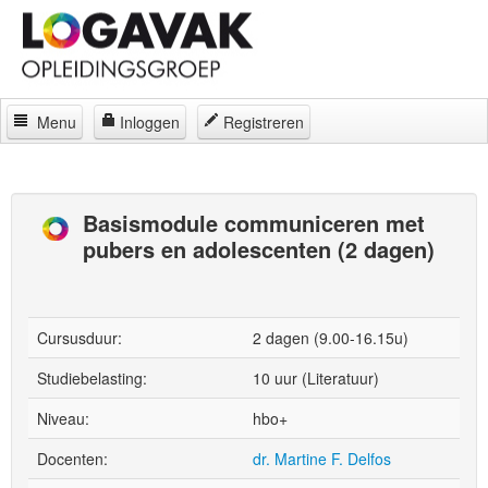
Menu
Inloggen
Registreren
Home
Docenten
Basismodule communiceren met
pubers en adolescenten (2 dagen)
Curatorium
Regelingen
Locaties
Cursusduur:
2 dagen (9.00-16.15u)
Contact
Studiebelasting:
10 uur (Literatuur)
Niveau:
hbo+
Over
Docenten:
dr. Martine F. Delfos