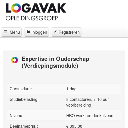
Menu
Inloggen
Registreren
Home
Docenten
Expertise in Ouderschap
(Verdiepingsmodule)
Curatorium
Regelingen
Locaties
Cursusduur:
1 dag
Contact
Studiebelasting:
8 contacturen, +-10 uur
voorbereiding
Over
Niveau:
HBO werk- en denkniveau
Deelnameprijs :
€
395,00