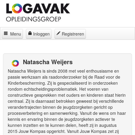
Menu
Inloggen
Registreren
Home
Docenten
Natascha Weijers
Curatorium
Natascha Weijers is sinds 2008 met veel enthousiasme en
passie werkzaam als raadonderzoeker bij de Raad voor de
Regelingen
Kinderbescherming. Zij is gespecialiseerd in onderzoeken
rondom echtscheidingsproblematiek. Het voeren van
Locaties
constructieve gesprekken met ouders en kinderen staat hierin
centraal. Zij is daarnaast betrokken geweest bij verschillende
Contact
verandertrajecten binnen de jeugdzorgketen gericht op
procesverbetering en samenwerking. Vanuit de wens om haar
Over
kennis en ervaring binnen de jeugdzorgketen actiever te
kunnen inzetten en te kunnen delen, heeft zij in augustus
2015 Jouw Kompas opgericht. Vanuit Jouw Kompas zet zij