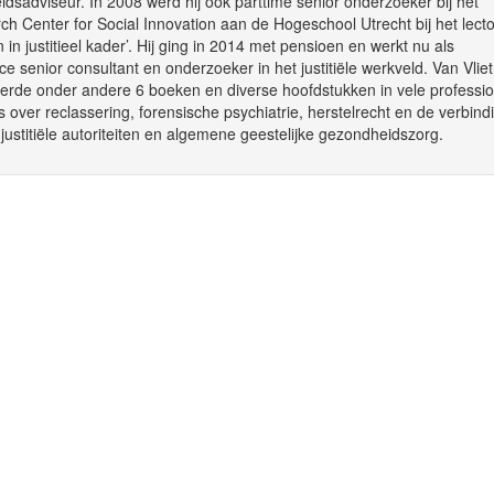
idsadviseur. In 2008 werd hij ook parttime senior onderzoeker bij het
h Center for Social Innovation aan de Hogeschool Utrecht bij het lect
 in justitieel kader’. Hij ging in 2014 met pensioen en werkt nu als
ce senior consultant en onderzoeker in het justitiële werkveld. Van Vliet
eerde onder andere 6 boeken en diverse hoofdstukken in vele professi
 over reclassering, forensische psychiatrie, herstelrecht en de verbind
justitiële autoriteiten en algemene geestelijke gezondheidszorg.