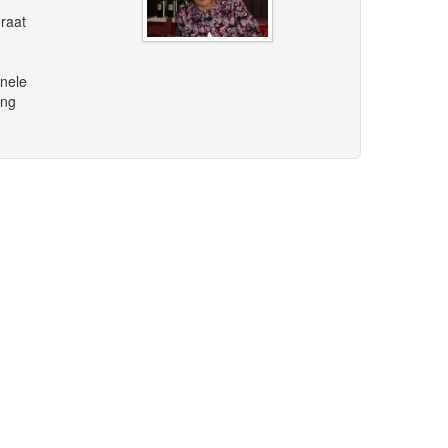
oraat
onele
ing