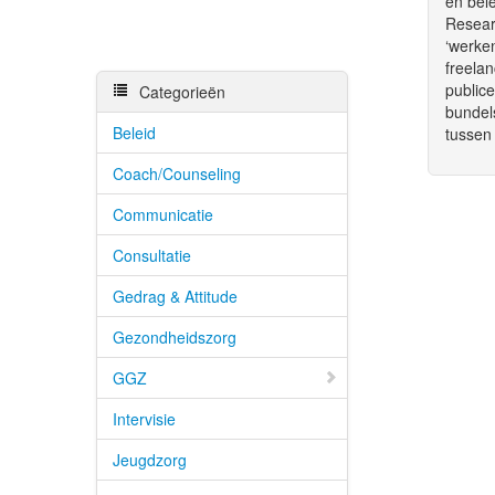
en bele
Researc
‘werken
freelan
public
Categorieën
bundels
Beleid
tussen 
Coach/Counseling
Communicatie
Consultatie
Gedrag & Attitude
Gezondheidszorg
GGZ
Intervisie
Jeugdzorg