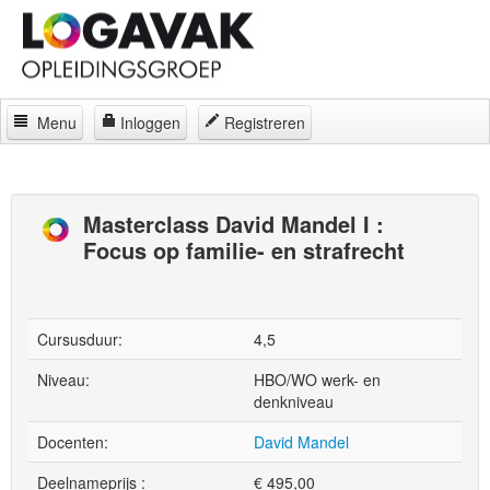
Menu
Inloggen
Registreren
Home
Docenten
Masterclass David Mandel I :
Focus op familie- en strafrecht
Curatorium
Regelingen
Locaties
Cursusduur:
4,5
Contact
Niveau:
HBO/WO werk- en
denkniveau
Over
Docenten:
David Mandel
Deelnameprijs :
€
495,00