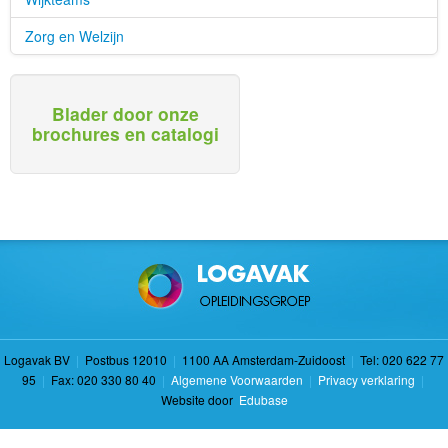
Zorg en Welzijn
Blader door onze
brochures en catalogi
Logavak BV
|
Postbus 12010
|
1100 AA Amsterdam-Zuidoost
|
Tel: 020 622 77
95
|
Fax: 020 330 80 40
|
Algemene Voorwaarden
|
Privacy verklaring
|
Website door
Edubase