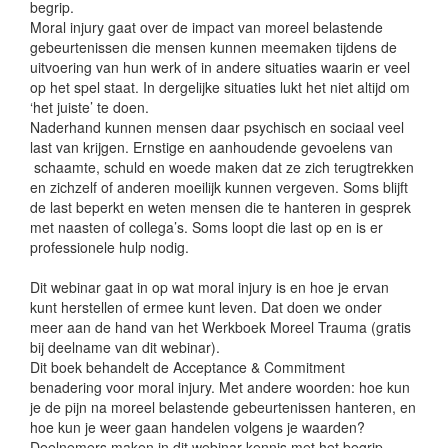
begrip.
Moral injury gaat over de impact van moreel belastende
gebeurtenissen die mensen kunnen meemaken tijdens de
uitvoering van hun werk of in andere situaties waarin er veel
op het spel staat. In dergelijke situaties lukt het niet altijd om
‘het juiste’ te doen.
Naderhand kunnen mensen daar psychisch en sociaal veel
last van krijgen. Ernstige en aanhoudende gevoelens van
schaamte, schuld en woede maken dat ze zich terugtrekken
en zichzelf of anderen moeilijk kunnen vergeven. Soms blijft
de last beperkt en weten mensen die te hanteren in gesprek
met naasten of collega’s. Soms loopt die last op en is er
professionele hulp nodig.
Dit webinar gaat in op wat moral injury is en hoe je ervan
kunt herstellen of ermee kunt leven. Dat doen we onder
meer aan de hand van het Werkboek Moreel Trauma (gratis
bij deelname van dit webinar).
Dit boek behandelt de Acceptance & Commitment
benadering voor moral injury. Met andere woorden: hoe kun
je de pijn na moreel belastende gebeurtenissen hanteren, en
hoe kun je weer gaan handelen volgens je waarden?
Deelnemers maken in dit webinar kennis met het begrip