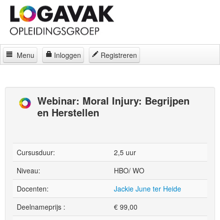
Menu
Inloggen
Registreren
Home
Docenten
Webinar: Moral Injury: Begrijpen
en Herstellen
Curatorium
Regelingen
Locaties
Cursusduur:
2,5 uur
Contact
Niveau:
HBO/ WO
Docenten:
Jackie June ter Heide
Over
Deelnameprijs :
€
99,00