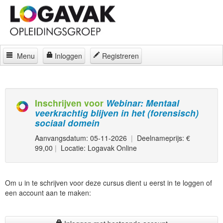
Menu
Inloggen
Registreren
Home
Docenten
Inschrijven voor
Webinar: Mentaal
veerkrachtig blijven in het (forensisch)
Curatorium
sociaal domein
Regelingen
Aanvangsdatum: 05-11-2026
|
Deelnameprijs: €
99,00
|
Locatie: Logavak Online
Locaties
Contact
Om u in te schrijven voor deze cursus dient u eerst in te loggen of
een account aan te maken:
Over