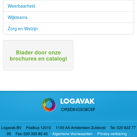
Weerbaarheid
Wijkteams
Zorg en Welzijn
Blader door onze
brochures en catalogi
Logavak BV
|
Postbus 12010
|
1100 AA Amsterdam-Zuidoost
|
Tel: 020 622 77
95
|
Fax: 020 330 80 40
|
Algemene Voorwaarden
|
Privacy verklaring
|