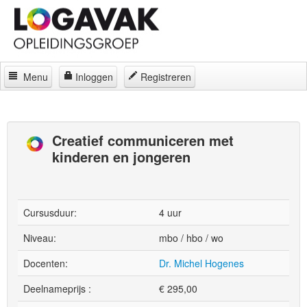
Menu
Inloggen
Registreren
Home
Docenten
Creatief communiceren met
kinderen en jongeren
Curatorium
Regelingen
Locaties
Cursusduur:
4 uur
Contact
Niveau:
mbo / hbo / wo
Docenten:
Dr. Michel Hogenes
Over
Deelnameprijs :
€
295,00