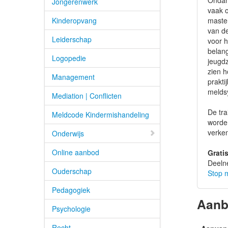
Ondank
Jongerenwerk
vaak 
Kinderopvang
master
van de
Leiderschap
voor h
belan
Logopedie
jeugd
zien 
Management
prakti
melds
Mediation | Conflicten
De tra
Meldcode Kindermishandeling
worden
verke
Onderwijs
Online aanbod
Grati
Deeln
Ouderschap
Stop 
Pedagogiek
Aan
Psychologie
Recht