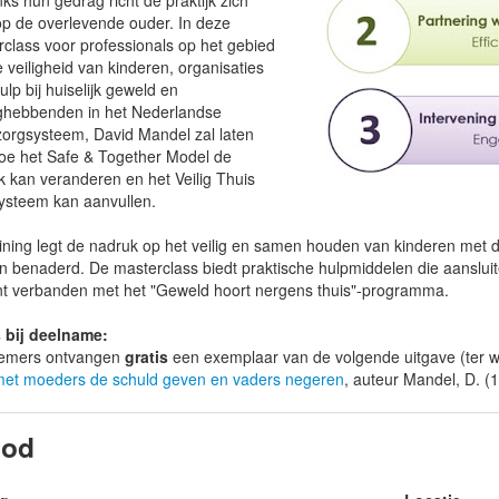
s hun gedrag richt de praktijk zich
op de overlevende ouder. In deze
class voor professionals op het gebied
 veiligheid van kinderen, organisaties
ulp bij huiselijk geweld en
ghebbenden in het Nederlandse
zorgsysteem, David Mandel zal laten
hoe het Safe & Together Model de
jk kan veranderen en het Veilig Thuis
ysteem kan aanvullen.
ining legt de nadruk op het veilig en samen houden van kinderen met 
 benaderd. De masterclass biedt praktische hulpmiddelen die aansluit
nt verbanden met het "Geweld hoort nergens thuis"-programma.
s bij deelname:
emers ontvangen
gratis
een exemplaar van de volgende uitgave (ter w
met moeders de schuld geven en vaders negeren
, auteur Mandel, D. (
bod