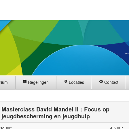
rium
Regelingen
Locaties
Contact
Masterclass David Mandel II : Focus op
jeugdbescherming en jeugdhulp
sduur:
4,5 uur