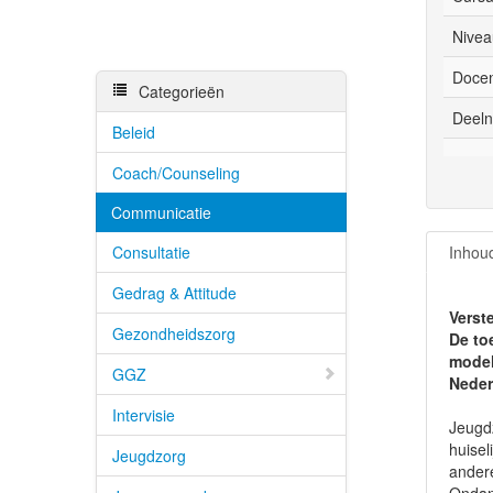
Nivea
Docen
Categorieën
Deeln
Beleid
Coach/Counseling
Communicatie
Consultatie
Inhou
Gedrag & Attitude
Verst
Gezondheidszorg
De to
model
GGZ
Nede
Intervisie
Jeugd
huisel
Jeugdzorg
andere