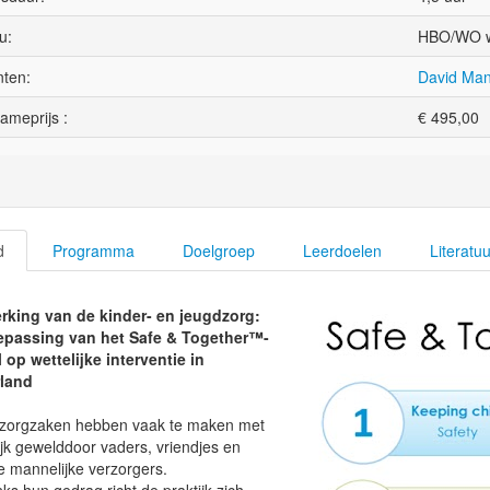
u:
HBO/WO w
ten:
David Man
ameprijs :
€
495,00
d
Programma
Doelgroep
Leerdoelen
Literatuu
erking van de kinder- en jeugdzorg:
epassing van het Safe & Together™-
 op wettelijke interventie in
rland
zorgzaken hebben vaak te maken met
ijk gewelddoor vaders, vriendjes en
 mannelijke verzorgers.