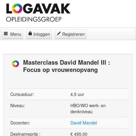
Menu
Inloggen
Registreren
Home
Docenten
Masterclass David Mandel III :
Focus op vrouwenopvang
Curatorium
Regelingen
Locaties
Cursusduur:
4,5 uur
Contact
Niveau:
HBO/WO werk- en
denkniveau
Over
Docenten:
David Mandel
Deelnameprijs :
€
495,00