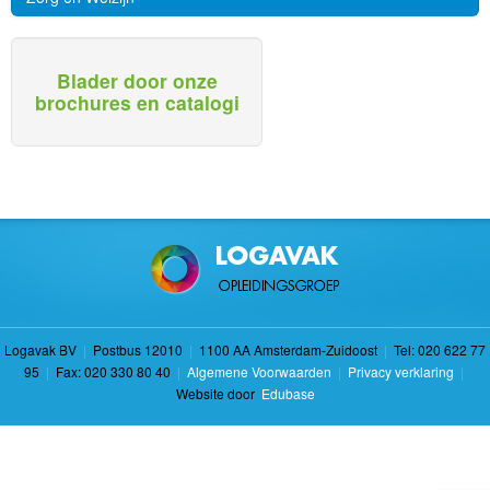
Blader door onze
brochures en catalogi
Logavak BV
|
Postbus 12010
|
1100 AA Amsterdam-Zuidoost
|
Tel: 020 622 77
95
|
Fax: 020 330 80 40
|
Algemene Voorwaarden
|
Privacy verklaring
|
Website door
Edubase